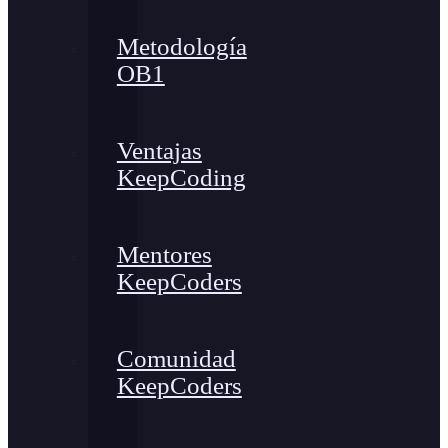
Metodología
OB1
Ventajas
KeepCoding
Mentores
KeepCoders
Comunidad
KeepCoders