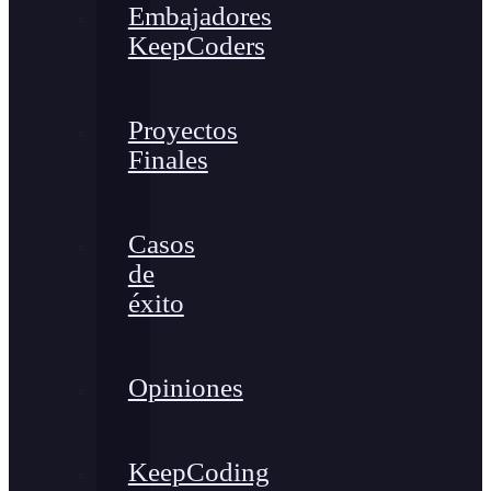
Embajadores
KeepCoders
Proyectos
Finales
Casos
de
éxito
Opiniones
KeepCoding