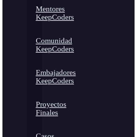
Mentores
KeepCoders
Comunidad
KeepCoders
Embajadores
KeepCoders
Proyectos
Finales
Casos