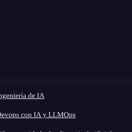
modificación:
14 de enero de 2026 |
Tiempo de L
d y accesibilidad web: claves para crear sitios inclusivos y 
geniería de IA
Devops con IA y LLMOps