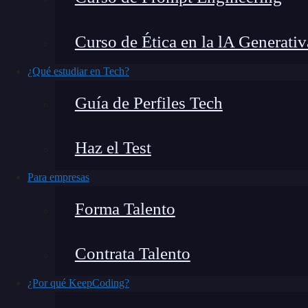
Usabilidad y accesibilidad web es qué tan fácil
Curso de Ética en la lA Generativ
entender, navegar, completar. La accesibilidad
discapacidad, pueda usarlo sin barreras.
¿Qué estudiar en Tech?
Guía de Perfiles Tech
En el WebAIM Million top 1M homepages, 94,
y se detectaron 51 errores por página en prome
Haz el Test
contraste 79,1%, alt text faltante 55,5% y lab
estima 1,3B de personas 1 de cada 6 con discapa
Para empresas
conversión.
Forma Talento
Contrata Talento
¿Por qué KeepCoding?