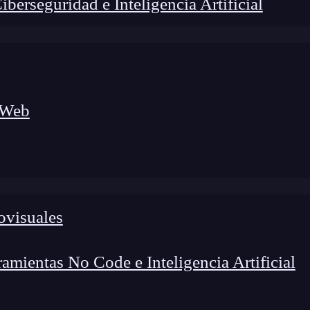
erseguridad e Inteligencia Artificial
 Web
ovisuales
lógico a nuevos profesionales, combinando conocimiento práctico,
os de transformación profesional.
mientas No Code e Inteligencia Artificial