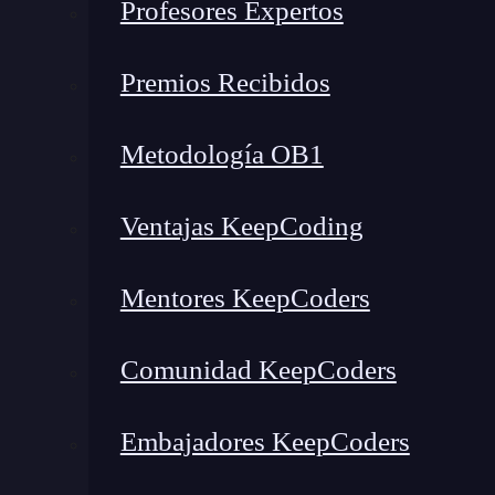
Profesores Expertos
Premios Recibidos
Metodología OB1
Ventajas KeepCoding
Mentores KeepCoders
Comunidad KeepCoders
Embajadores KeepCoders
Como especialista en
desarrollo web
y experien