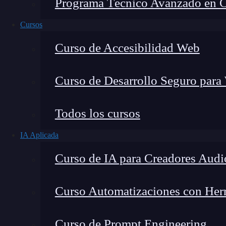
Programa Técnico Avanzado en Cib
Cursos
Curso de Accesibilidad Web
Curso de Desarrollo Seguro para
Todos los cursos
IA Aplicada
Lucia Gómez Salgado
Curso de IA para Creadores Audi
Contribuyo a acercar la realidad del sector tecno
visión de mercado y experiencia directa en proces
Curso Automatizaciones con Herra
Curso de Prompt Engineering