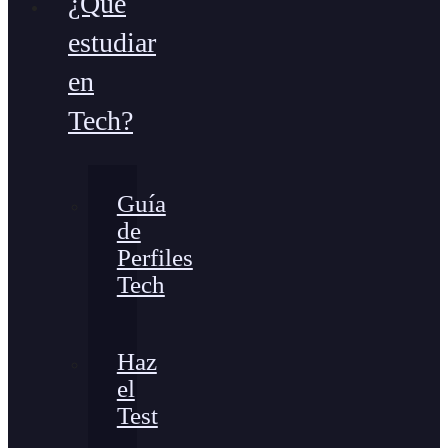
¿Qué
estudiar
en
Tech?
Guía
de
Perfiles
Tech
Haz
el
Test