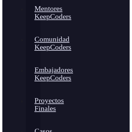
Mentores
KeepCoders
Comunidad
KeepCoders
Embajadores
KeepCoders
Proyectos
Finales
Casos