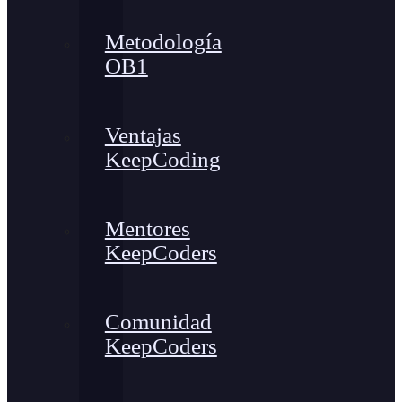
Metodología
OB1
Ventajas
KeepCoding
Mentores
KeepCoders
Comunidad
KeepCoders