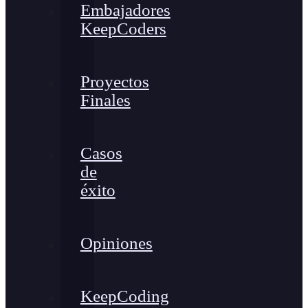
Embajadores
KeepCoders
Proyectos
Finales
Casos
de
éxito
Opiniones
KeepCoding