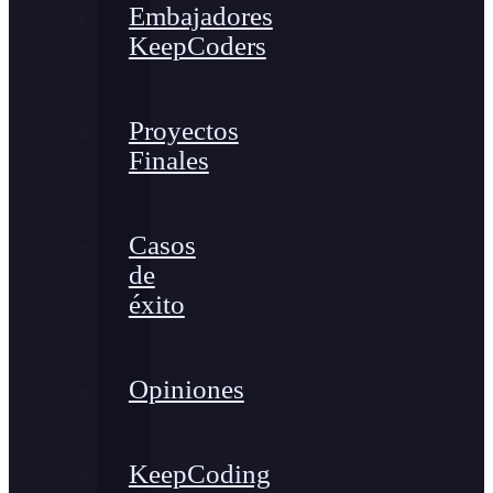
Embajadores
KeepCoders
Proyectos
Finales
Casos
de
éxito
Opiniones
KeepCoding