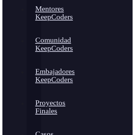
Mentores
KeepCoders
Comunidad
KeepCoders
Embajadores
KeepCoders
Proyectos
Finales
Casos