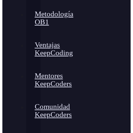
Metodología
OB1
Ventajas
KeepCoding
Mentores
KeepCoders
Comunidad
KeepCoders