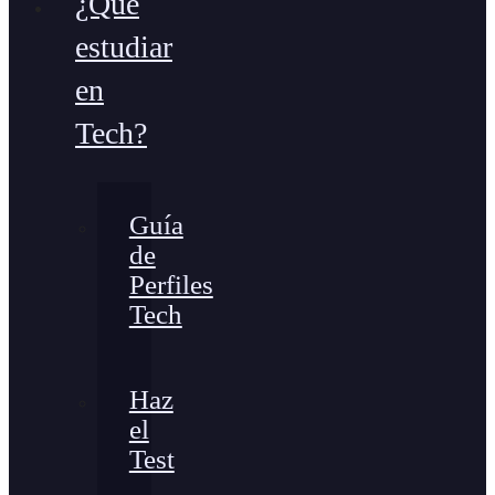
¿Qué
estudiar
en
Tech?
Guía
de
Perfiles
Tech
Haz
el
Test