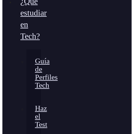
¿Qué
estudiar
en
Tech?
Guía
de
Perfiles
Tech
Haz
el
Test