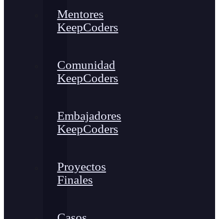
Mentores
KeepCoders
Comunidad
KeepCoders
Embajadores
KeepCoders
Proyectos
Finales
Casos