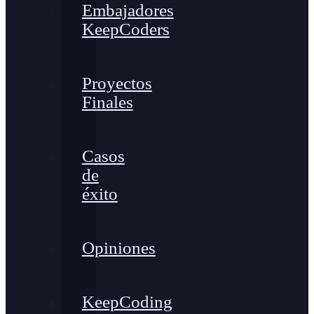
Embajadores
KeepCoders
Proyectos
Finales
Casos
de
éxito
Opiniones
KeepCoding