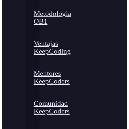
Metodología
OB1
Ventajas
KeepCoding
Mentores
KeepCoders
Comunidad
KeepCoders