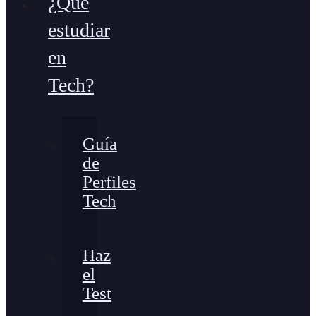
¿Qué
estudiar
en
Tech?
Guía
de
Perfiles
Tech
Haz
el
Test