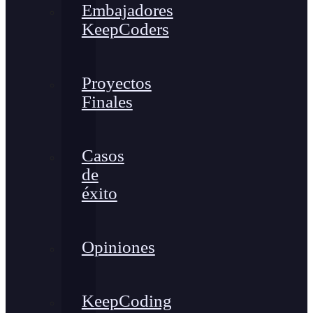
Embajadores
KeepCoders
Proyectos
Finales
Casos
de
éxito
Opiniones
KeepCoding