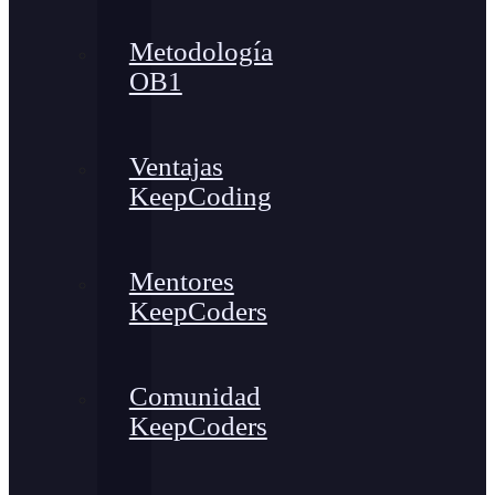
Metodología
OB1
Ventajas
KeepCoding
Mentores
KeepCoders
Comunidad
KeepCoders