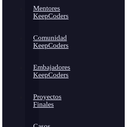
Mentores
KeepCoders
Comunidad
KeepCoders
Embajadores
KeepCoders
Proyectos
Finales
Casos