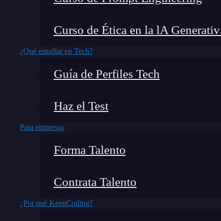
por lo que, debido a su popularidad, puede que
especial
.
Curso de Ética en la lA Generativ
Sus creadores han sabido agregar característica
¿Qué estudiar en Tech?
de uso y de implementar en distintos proyecto
Guía de Perfiles Tech
constante evolución.
Haz el Test
En este post, aprenderás
qué es Scala
y por qué
lenguaje de
programación
.
Para empresas
Forma Talento
Contrata Talento
¿Por qué KeepCoding?