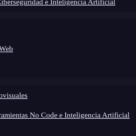
erseguridad e Inteligencia Artificial
 Web
foco en el desarrollo de talento y el análisis del sector
o evolucionan las tecnologías, qué competencias demanda el
 el entorno tech.
ovisuales
mientas No Code e Inteligencia Artificial
ón más usados
actualmente en el sector Big Data
,