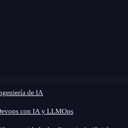
me
»
Blog
»
¿Qué es Scala y para qué se usa?
geniería de IA
Devops con IA y LLMOps