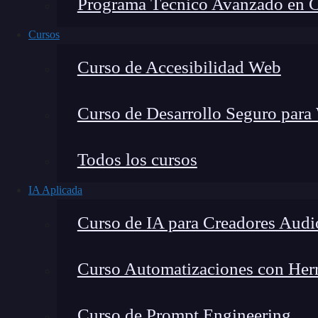
Programa Técnico Avanzado en Cib
Cursos
Curso de Accesibilidad Web
Curso de Desarrollo Seguro para
Montana Martín López
Todos los cursos
Especialista en tecnología y formación digital, con 
IA Aplicada
tecnológico. Mi trabajo se centra en entender cóm
mercado y cómo se produce la transición real hacia
Curso de IA para Creadores Audi
Curso Automatizaciones con Herra
Scala es uno de los
lenguaje de programaci
Curso de Prompt Engineering