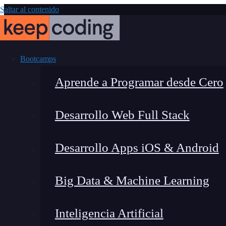
Saltar al contenido
Bootcamps
Aprende a Programar desde Cero
Desarrollo Web Full Stack
¿Qué es Sc
Desarrollo Apps iOS & Android
Big Data & Machine Learning
Inteligencia Artificial
Montana Martín López
|
Últim