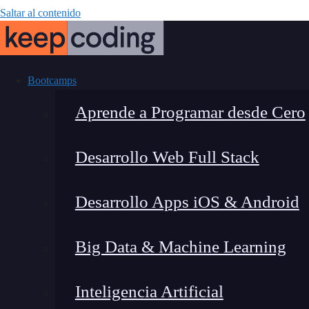
Saltar al contenido
Bootcamps
Aprende a Programar desde Cero
Desarrollo Web Full Stack
4 ventaj
Desarrollo Apps iOS & Android
Big Data & Machine Learning
Inteligencia Artificial
Lucia Gómez Salgado
|
Última