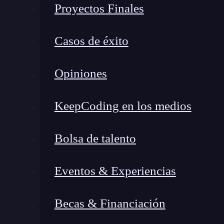
Proyectos Finales
navegador y
aprender
como abrir un archivo jso
Lo único que debes hacer es ingresar desde el
Casos de éxito
desde el link anterior) y pulsar el botón de «A
una ventana emergente que te solicitará el perm
Opiniones
Deberás aceptarla para que te aparezca en la list
el menú de herramientas del navegador. Ahora
KeepCoding en los medios
JSON, podrás emplear la extensión y mejorar
Bolsa de talento
Eventos & Experiencias
Becas & Financiación