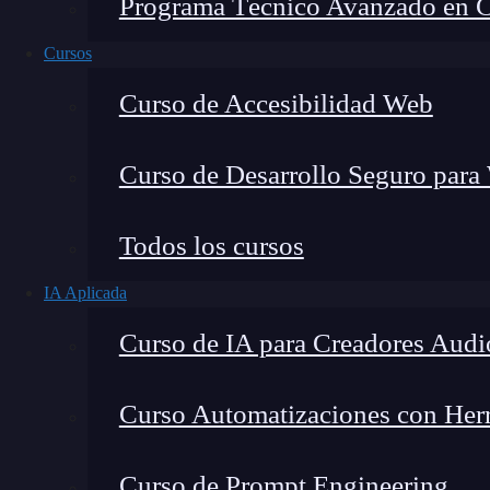
Programa Técnico Avanzado en Cib
Cursos
Curso de Accesibilidad Web
Curso de Desarrollo Seguro para
Lucia Gómez Salgado
Todos los cursos
Contribuyo a acercar la realidad del sector tecno
IA Aplicada
visión de mercado y experiencia directa en proces
Curso de IA para Creadores Audi
Curso Automatizaciones con Herra
¿Conoces las ventajas de JSON formatter? ¿Ha
Curso de Prompt Engineering