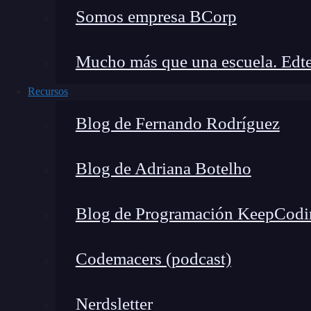
Extensión JSON Formatter en Chrome
Somos empresa BCorp
De esta manera, ya habrás añadido la extensi
Mucho más que una escuela. Edte
indagar sobre las ventajas que trae la herramie
ordenado.
Recursos
4 ventajas de JSON formatte
Blog de Fernando Rodríguez
Blog de Adriana Botelho
🔴 ¿Quieres Aprender 
Blog de Programación KeepCodi
Descubre el Full Stack Jr. Bootcamp - A
formación más completa del me
Codemacers (podcast)
👉 Prueba gratis el Bootcamp Apren
Nerdsletter