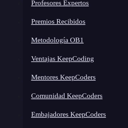
Profesores Expertos
Trabaja en archivos locales y navegables
Pulsar URL
Premios Recibidos
¿Cuál es el siguiente paso?
Qué es JSON formatter
Metodología OB1
JSON formatter es una extensión de Google Ch
Ventajas KeepCoding
mucho más fácil la lectura y utilización del l
formatter es de
fácil acceso y una
herramient
Mentores KeepCoders
persona, ya sea un
programador
profesional o u
proceso.
Comunidad KeepCoders
Desde dónde instalarlo
Embajadores KeepCoders
Ya que
JSON formatter
es una extensión de Goo