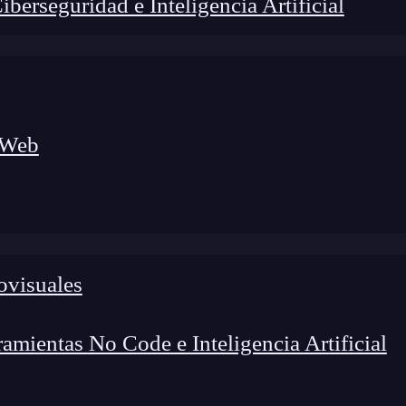
erseguridad e Inteligencia Artificial
 Web
lógico a nuevos profesionales, combinando conocimiento práctico,
os de transformación profesional.
ovisuales
mientas No Code e Inteligencia Artificial
s usado alguna vez esta extensión? Cuando estamos