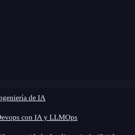
ome
»
Blog
»
4 ventajas de JSON formatter
geniería de IA
Devops con IA y LLMOps