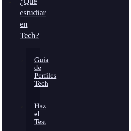
¿Qué
estudiar
en
Tech?
Guía
de
Perfiles
Tech
Haz
el
Test