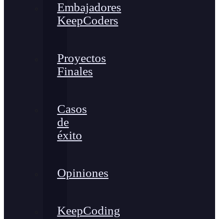
Embajadores
KeepCoders
Proyectos
Finales
Casos
de
éxito
Opiniones
KeepCoding