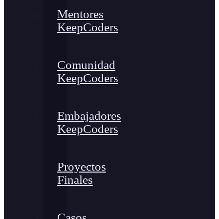
Mentores
KeepCoders
Comunidad
KeepCoders
Embajadores
KeepCoders
Proyectos
Finales
Casos