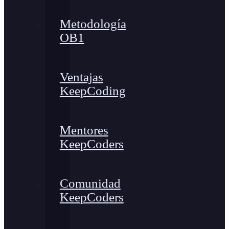
Metodología
OB1
Ventajas
KeepCoding
Mentores
KeepCoders
Comunidad
KeepCoders