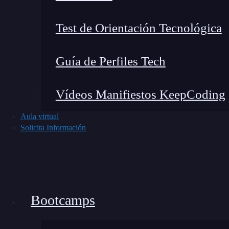
Test de Orientación Tecnológica
Guía de Perfiles Tech
Vídeos Manifiestos KeepCoding
Aula virtual
Solicita Información
Webpack es un proyecto veterano que ha domin
fortaleza radica en:
Extremada configurabilidad y ecosistema s
Bootcamps
para características muy avanzadas, perso
y loaders.