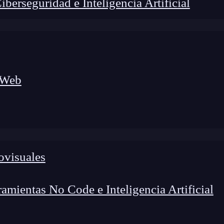
erseguridad e Inteligencia Artificial
 Web
ovisuales
lógico a nuevos profesionales, combinando conocimiento práctico,
os de transformación profesional.
mientas No Code e Inteligencia Artificial