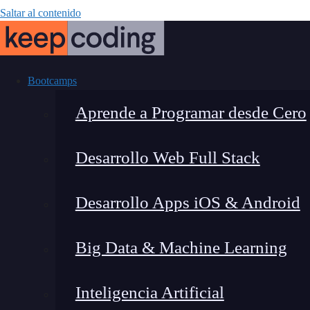
Saltar al contenido
Bootcamps
Aprende a Programar desde Cero
Desarrollo Web Full Stack
Vite vs We
Desarrollo Apps iOS & Android
definitiva pa
Big Data & Machine Learning
Inteligencia Artificial