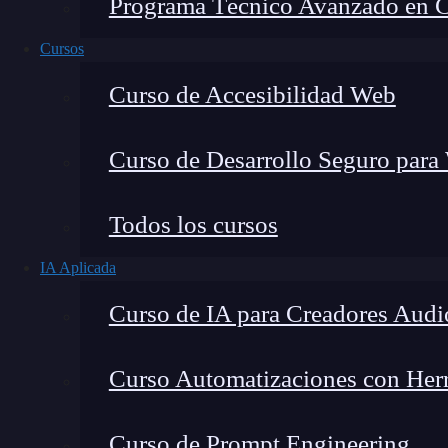
Programa Técnico Avanzado en Cib
Cursos
Curso de Accesibilidad Web
Curso de Desarrollo Seguro para
Todos los cursos
IA Aplicada
Lucia Gómez Salgado
Curso de IA para Creadores Audi
Contribuyo a acercar la realidad del sector tecno
visión de mercado y experiencia directa en proces
Curso Automatizaciones con Herra
Curso de Prompt Engineering