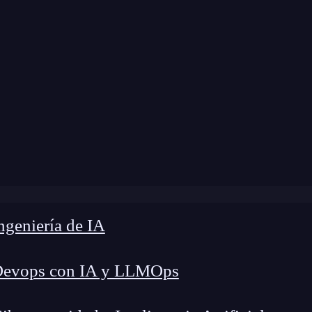
modificación:
22 de agosto de 2025 |
Tiempo de 
s Webpack: La comparación definitiva para elegir el mejor 
geniería de IA
Devops con IA y LLMOps