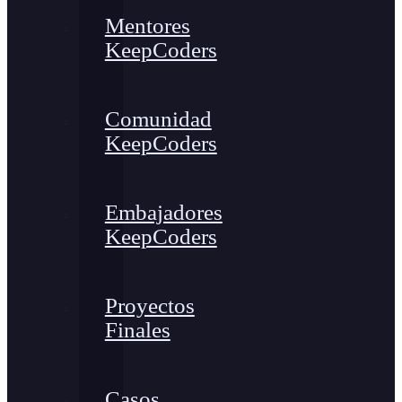
Mentores
KeepCoders
Comunidad
KeepCoders
Embajadores
KeepCoders
Proyectos
Finales
Casos