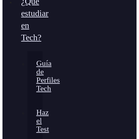
¿Qué
estudiar
en
Tech?
Guía
de
Perfiles
Tech
Haz
el
Test