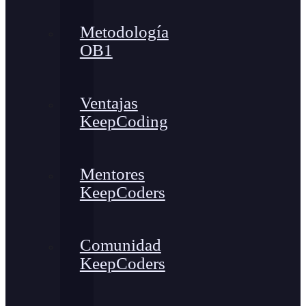
Metodología
OB1
Ventajas
KeepCoding
Mentores
KeepCoders
Comunidad
KeepCoders