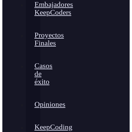
Embajadores
KeepCoders
Proyectos
Finales
Casos
de
éxito
Opiniones
KeepCoding