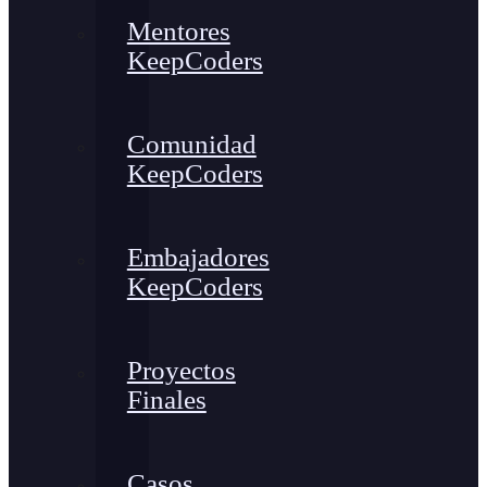
Mentores
KeepCoders
Comunidad
KeepCoders
Embajadores
KeepCoders
Proyectos
Finales
Casos