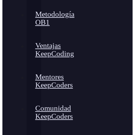
Metodología
OB1
Ventajas
KeepCoding
Mentores
KeepCoders
Comunidad
KeepCoders