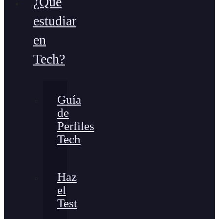
¿Qué
estudiar
en
Tech?
Guía
de
Perfiles
Tech
Haz
el
Test