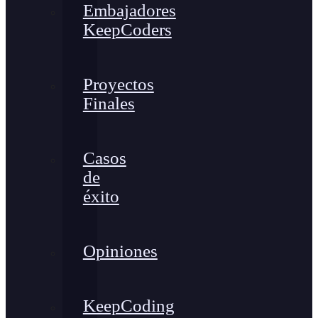
Embajadores
KeepCoders
Proyectos
Finales
Casos
de
éxito
Opiniones
KeepCoding