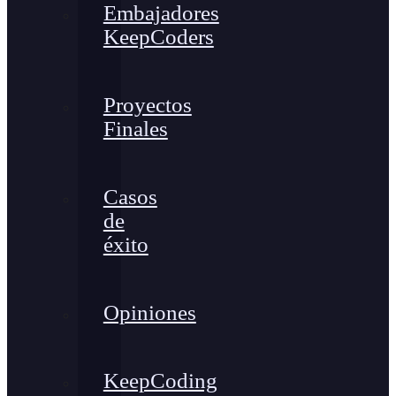
Embajadores
KeepCoders
Proyectos
Finales
Casos
de
éxito
Opiniones
KeepCoding