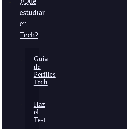
¿Qué
estudiar
en
Tech?
Guía
de
Perfiles
Tech
Haz
el
Test