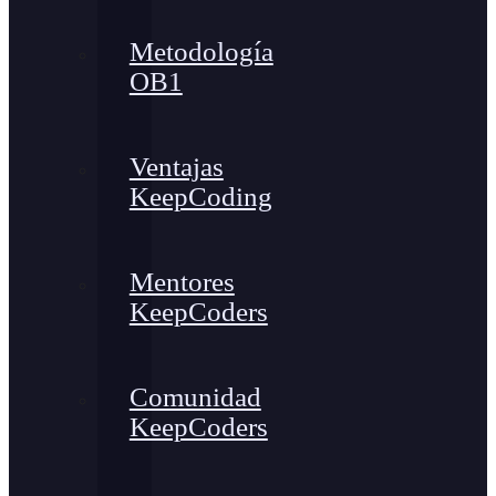
Metodología
OB1
Ventajas
KeepCoding
Mentores
KeepCoders
Comunidad
KeepCoders