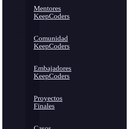
Mentores
KeepCoders
Comunidad
KeepCoders
Embajadores
KeepCoders
Proyectos
Finales
Casos