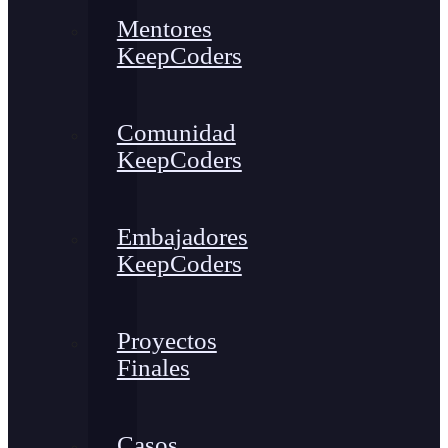
Mentores
KeepCoders
Comunidad
KeepCoders
Embajadores
KeepCoders
Proyectos
Finales
Casos