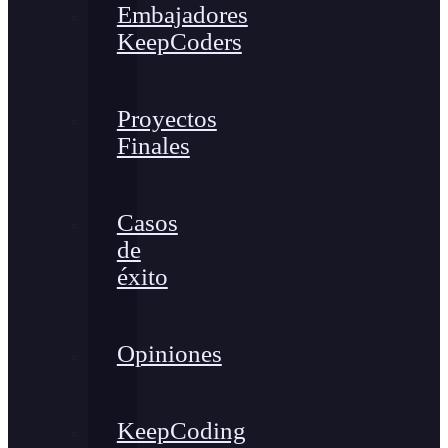
Embajadores
KeepCoders
Proyectos
Finales
Casos
de
éxito
Opiniones
KeepCoding