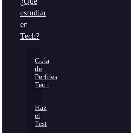
¿Qué
estudiar
en
Tech?
Guía
de
Perfiles
Tech
Haz
el
Test