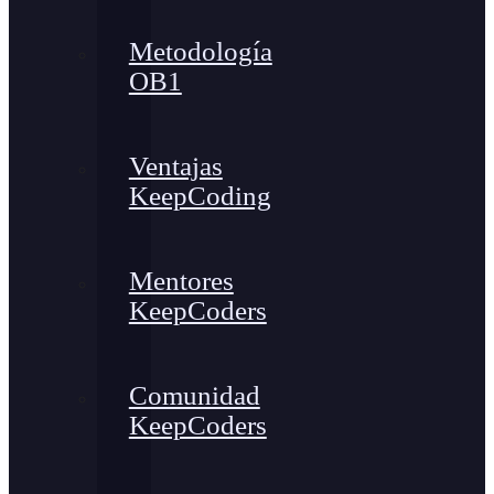
Metodología
OB1
Ventajas
KeepCoding
Mentores
KeepCoders
Comunidad
KeepCoders