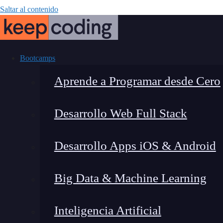
Saltar al contenido
Bootcamps
Aprende a Programar desde Cero
Desarrollo Web Full Stack
¿Qué es el 
Desarrollo Apps iOS & Android
Big Data & Machine Learning
Inteligencia Artificial
Lucia Gómez Salgado
|
Última 