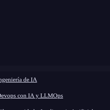
me
»
Blog
»
¿Qué es el widget text en Flutter?
geniería de IA
Devops con IA y LLMOps