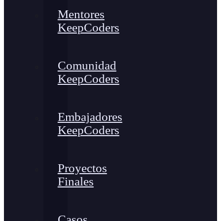
Mentores
KeepCoders
Comunidad
KeepCoders
Embajadores
KeepCoders
Proyectos
Finales
Casos