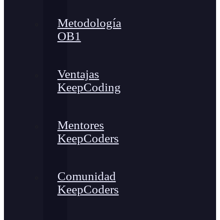
Metodología
OB1
Ventajas
KeepCoding
Mentores
KeepCoders
Comunidad
KeepCoders