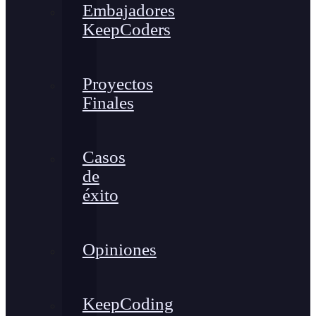
Embajadores
KeepCoders
Proyectos
Finales
Casos
de
éxito
Opiniones
KeepCoding