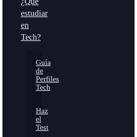
¿Qué
estudiar
en
Tech?
Guía
de
Perfiles
Tech
Haz
el
Test