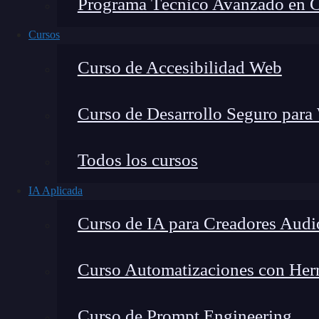
Programa Técnico Avanzado en Cib
Cursos
Curso de Accesibilidad Web
Curso de Desarrollo Seguro para
Montana Martín López
Todos los cursos
Especialista en tecnología y formación digital, con 
IA Aplicada
tecnológico. Mi trabajo se centra en entender cóm
mercado y cómo se produce la transición real hacia
Curso de IA para Creadores Audi
Curso Automatizaciones con Herra
¿
Cómo hacer un
XSS reflejado
en DVWA
y p
Curso de Prompt Engineering