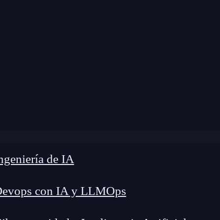
Home
»
Blog
»
XSS reflejado en DVWA
geniería de IA
Devops con IA y LLMOps