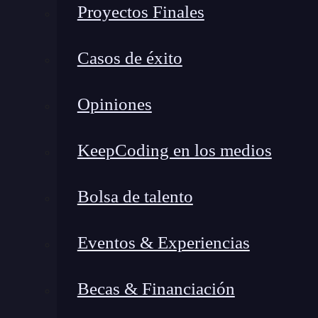
Proyectos Finales
víctima
por medio de una aplicación con vulner
Casos de éxito
XSS reflejado.
XSS persistente.
XSS basado en DOM.
Opiniones
El XSS reflejado es un tipo de ataque en el qu
KeepCoding en los medios
navegador de la víctima que abre un link d
aparece a todos los usuarios que abran un sitio
Bolsa de talento
datos
de las páginas.
Eventos & Experiencias
🔴 ¿Quieres entrar de l
Becas & Financiación
Descubre el Ciberseguridad Full Stac