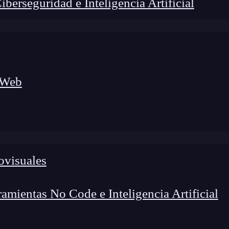
erseguridad e Inteligencia Artificial
 Web
foco en el desarrollo de talento y el análisis del sector
o evolucionan las tecnologías, qué competencias demanda el
 el entorno tech.
ovisuales
mientas No Code e Inteligencia Artificial
ara qué sirve
aprender
esta técnica de hacking web?