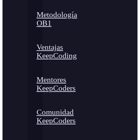
Metodología
OB1
Ventajas
KeepCoding
Mentores
KeepCoders
Comunidad
KeepCoders