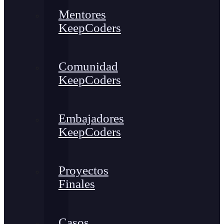
Mentores
KeepCoders
Comunidad
KeepCoders
Embajadores
KeepCoders
Proyectos
Finales
Casos