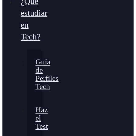
¿Qué
estudiar
en
Tech?
Guía
de
Perfiles
Tech
Haz
el
Test