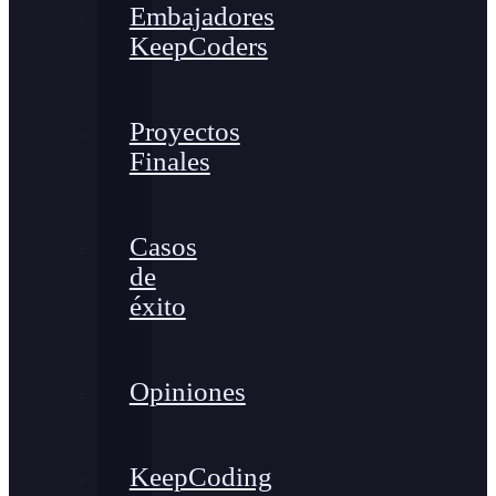
Embajadores
KeepCoders
Proyectos
Finales
Casos
de
éxito
Opiniones
KeepCoding