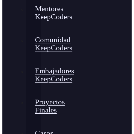
Mentores
KeepCoders
Comunidad
KeepCoders
Embajadores
KeepCoders
Proyectos
Finales
Casos