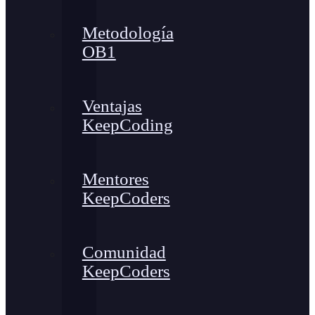
Metodología
OB1
Ventajas
KeepCoding
Mentores
KeepCoders
Comunidad
KeepCoders