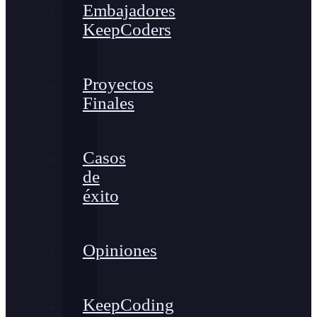
Embajadores
KeepCoders
Proyectos
Finales
Casos
de
éxito
Opiniones
KeepCoding