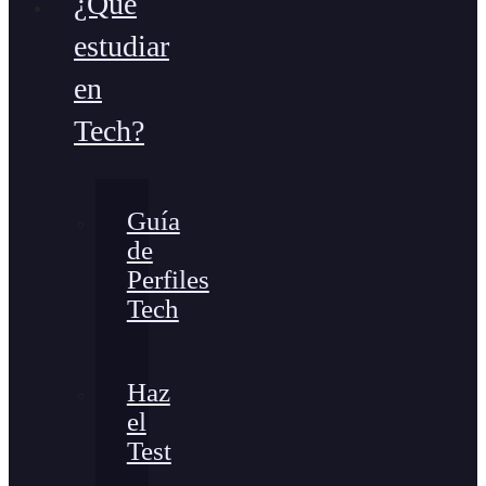
¿Qué
estudiar
en
Tech?
Guía
de
Perfiles
Tech
Haz
el
Test