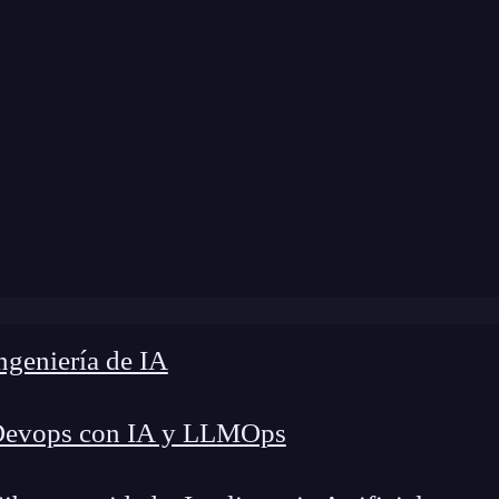
 modificación:
3 de abril de 2025 |
Tiempo de Le
El Bootcamp me ayudó a reciclar conocimientos y cambiar 
geniería de IA
Devops con IA y LLMOps