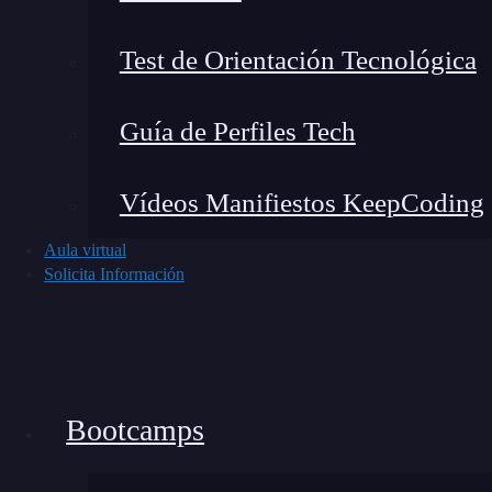
oportunidad de continuar con JS y aquí sigo, 
Test de Orientación Tecnológica
¿Qué lenguaje recomendaría
Guía de Perfiles Tech
Más que un lenguaje en concreto
recomendarí
presencial). Creo que es la clave para «amuebla
Vídeos Manifiestos KeepCoding
muchas veces es secundario, lo importante es es
Aula virtual
organizada.
Solicita Información
Bootcamps