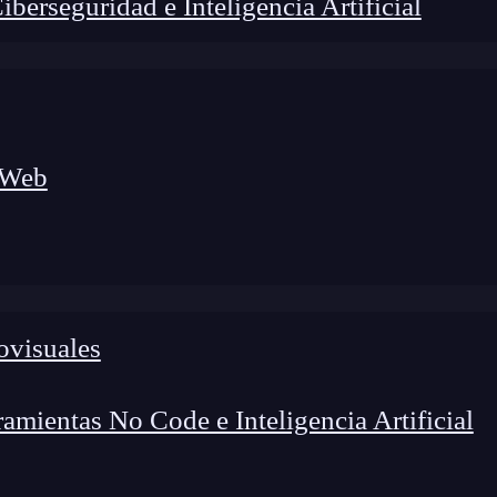
erseguridad e Inteligencia Artificial
 Web
ovisuales
lógico a nuevos profesionales, combinando conocimiento práctico,
os de transformación profesional.
mientas No Code e Inteligencia Artificial