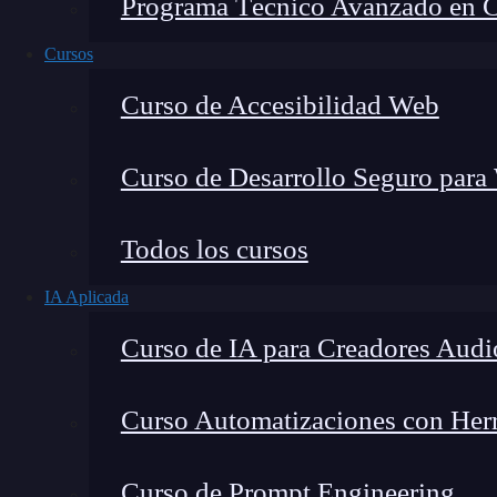
Programa Técnico Avanzado en Cib
Cursos
Curso de Accesibilidad Web
Curso de Desarrollo Seguro para
Todos los cursos
IA Aplicada
Lucia Gómez Salgado
Curso de IA para Creadores Audi
Contribuyo a acercar la realidad del sector tecno
visión de mercado y experiencia directa en proces
Curso Automatizaciones con Herra
Curso de Prompt Engineering