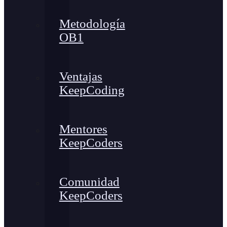
Metodología
OB1
Ventajas
KeepCoding
Mentores
KeepCoders
Comunidad
KeepCoders