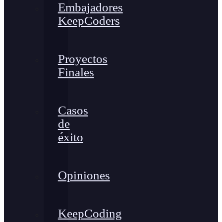
Embajadores
KeepCoders
Proyectos
Finales
Casos
de
éxito
Opiniones
KeepCoding