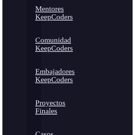
Mentores
KeepCoders
Comunidad
KeepCoders
Embajadores
KeepCoders
Proyectos
Finales
Casos