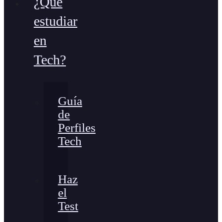
¿Qué
estudiar
en
Tech?
Guía
de
Perfiles
Tech
Haz
el
Test