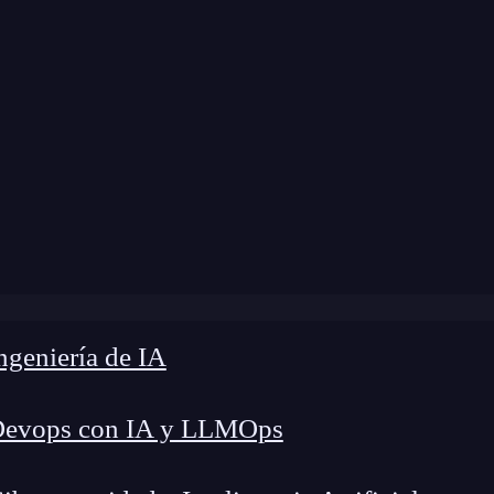
 modificación:
22 de julio de 2026 |
Tiempo de L
»
Francisco Mackinlay: de DJ a Full Stack Web Developer e
geniería de IA
Devops con IA y LLMOps