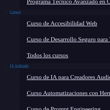
Programa Técnico Avanzado en Cib
Cursos
Curso de Accesibilidad Web
Curso de Desarrollo Seguro para
Todos los cursos
IA Aplicada
Lucia Gómez Salgado
Curso de IA para Creadores Audi
Contribuyo a acercar la realidad del sector tecno
visión de mercado y experiencia directa en proces
Curso Automatizaciones con Herra
Curso de Prompt Engineering