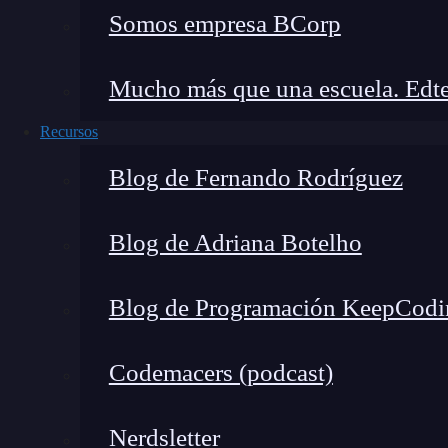
Después de varios años aprendiendo programaci
Somos empresa BCorp
Bootcamp de Desarrollo Web Full Stack de Kee
técnica y conseguir su primer trabajo dentro de
Mucho más que una escuela. Edte
Cómo Francisco entró en el 
Recursos
Blog de Fernando Rodríguez
Blog de Adriana Botelho
Blog de Programación KeepCodi
Codemacers (podcast)
Nerdsletter