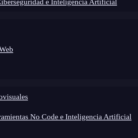
erseguridad e Inteligencia Artificial
 Web
ovisuales
lógico a nuevos profesionales, combinando conocimiento práctico,
os de transformación profesional.
mientas No Code e Inteligencia Artificial