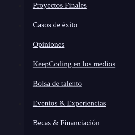
Proyectos Finales
Cómo fue su experiencia durante la formación
El mayor reto dentro del bootcamp
Casos de éxito
El cambio real que la formación produjo en su vida laboral
Sus nuevos objetivos profesionales
Opiniones
La mejora salarial y personal tras el cambio
Las nuevas oportunidades laborales que encontró
KeepCoding en los medios
¿Listo para pasar de la curiosidad al desarrollo web?
Bolsa de talento
Perfil de Francisco Mackinla
Eventos & Experiencias
Francisco Mackinlay es de Buenos Aires y ante
productor musical.
Becas & Financiación