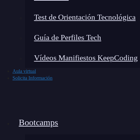
Test de Orientación Tecnológica
Guía de Perfiles Tech
Vídeos Manifiestos KeepCoding
Aula virtual
Solicita Información
Francisco empezó en programación hace dos añ
Bootcamps
autodidacta, apoyándose en cursos gratuitos onl
código, probar herramientas y descubrir que el