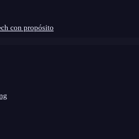
ón de forma autodidacta, decidió cursar el
pCoding para profesionalizarse, ganar seguridad
l sector tecnológico.
ch con propósito
mundo de la programación
ng