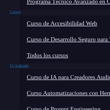
Programa Técnico Avanzado en Cib
Cursos
Curso de Accesibilidad Web
Curso de Desarrollo Seguro para
Todos los cursos
IA Aplicada
Lucia Gómez Salgado
Curso de IA para Creadores Audi
Contribuyo a acercar la realidad del sector tecno
visión de mercado y experiencia directa en proces
Curso Automatizaciones con Herra
Curso de Prompt Engineering