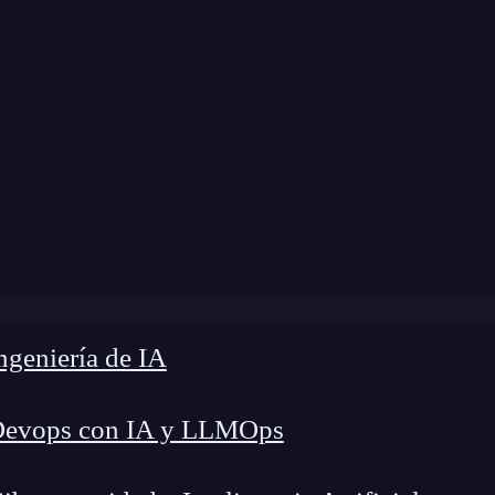
 modificación:
1 de julio de 2026 |
Tiempo de Le
»
Patricia Mazuelo: del sector de la hostelería y retail al 
geniería de IA
Devops con IA y LLMOps