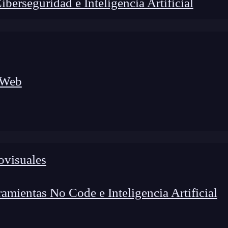
erseguridad e Inteligencia Artificial
 Web
ovisuales
lógico a nuevos profesionales, combinando conocimiento práctico,
os de transformación profesional.
mientas No Code e Inteligencia Artificial