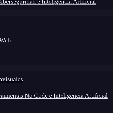
erseguridad e Inteligencia Artificial
 Web
ovisuales
lógico a nuevos profesionales, combinando conocimiento práctico,
os de transformación profesional.
mientas No Code e Inteligencia Artificial