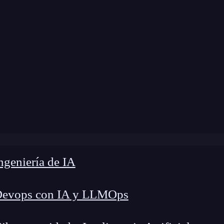
dificación:
12 de diciembre de 2024 |
Tiempo de
ito
»
De programador a Youtuber con más de 100K suscrip
geniería de IA
Devops con IA y LLMOps