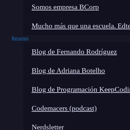
Somos empresa BCorp
asegura.
El espíritu emprendedor de Brais le llevó a abr
Mucho más que una escuela. Edte
negocio:
Recursos
“MoureDev fue la forma de generar el puesto 
Blog de Fernando Rodríguez
para dedicarme al desarrollo de apps, trabaja
startup e invertir en otras.
Blog de Adriana Botelho
La idea del canal nació al volver a mi ciudad
Blog de Programación KeepCodi
desarrollo de software, se me ocurrió la idea 
conocimientos sobre desarrollo de Apps iOS y
Codemacers (podcast)
100.000 a los que sumo 3.000 en Twitch, dond
programación
y
tecnología
.
Nerdsletter