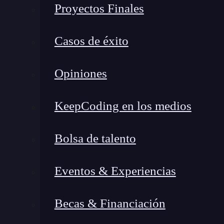
Proyectos Finales
gustaría. Las horas extra, las carreras de
prog
técnica y te acercan a la de gestión, la creaci
Casos de éxito
puntera que me gustaría, fue abriendo mis ojo
llevó a empezar a formarme hace 6 años en
de
Opiniones
puesto de trabajo y formar mi empresa para i
nos cuenta.
KeepCoding en los medios
Para Brais, el papel fundamental que han pasado
principal motivación para elegir el
Desarrollo 
Bolsa de talento
desarrollo de apps es el campo en el que deci
freelance.
Siento que hoy en día todo lo hace
Eventos & Experiencias
con mi granito de arena a enriquecer este eco
Becas & Financiación
El Bootcamp supuso una oportunidad para Brais
consolidar como full stack al tocar todas las 