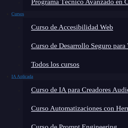
Programa Técnico Avanzado en Cib
Cursos
Curso de Accesibilidad Web
Curso de Desarrollo Seguro para
Todos los cursos
IA Aplicada
Lucia Gómez Salgado
Curso de IA para Creadores Audi
Contribuyo a acercar la realidad del sector tecno
visión de mercado y experiencia directa en proces
Curso Automatizaciones con Herra
Curso de Prompt Engineering