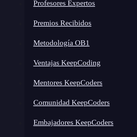
Profesores Expertos
“
En ese momento supe que la informática des
sólo jugar con mis Lego superaba.
No fue hast
Premios Recibidos
código en Visual Basic y JS. Por aquellos año
trastear con todo lo que podía, y con la poca
Metodología OB1
Ventajas KeepCoding
Mentores KeepCoders
Comunidad KeepCoders
Embajadores KeepCoders
Brais comenzó a trabajar como desarrollador a 
4 años de experiencia comencé a sentir que m