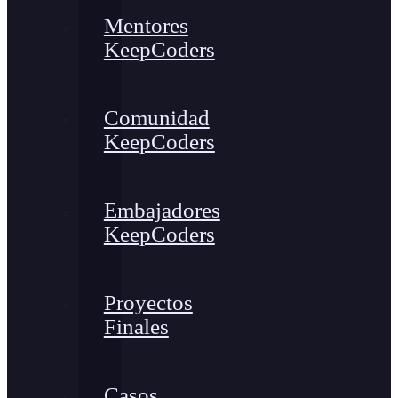
Mentores
KeepCoders
Comunidad
KeepCoders
Embajadores
KeepCoders
Proyectos
Finales
Casos