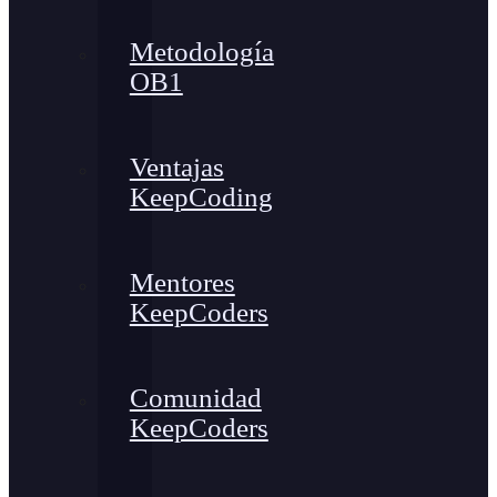
Metodología
OB1
Ventajas
KeepCoding
Mentores
KeepCoders
Comunidad
KeepCoders