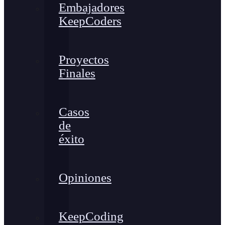
Embajadores
KeepCoders
Proyectos
Finales
Casos
de
éxito
Opiniones
KeepCoding