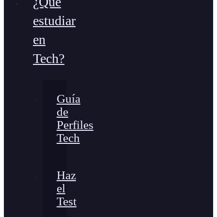
¿Qué
estudiar
en
Tech?
Guía
de
Perfiles
Tech
Haz
el
Test