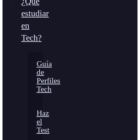
¿Qué
estudiar
en
Tech?
Guía
de
Perfiles
Tech
Haz
el
Test