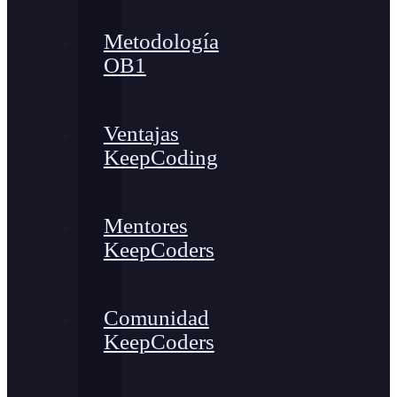
Metodología
OB1
Ventajas
KeepCoding
Mentores
KeepCoders
Comunidad
KeepCoders