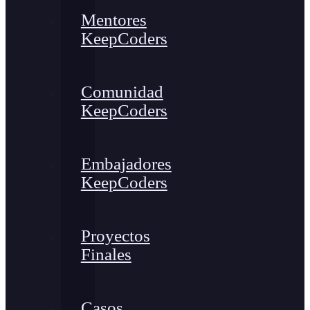
Mentores
KeepCoders
Comunidad
KeepCoders
Embajadores
KeepCoders
Proyectos
Finales
Casos