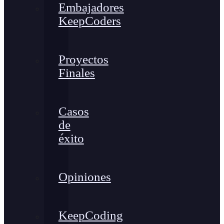
Embajadores
KeepCoders
Proyectos
Finales
Casos
de
éxito
Opiniones
KeepCoding