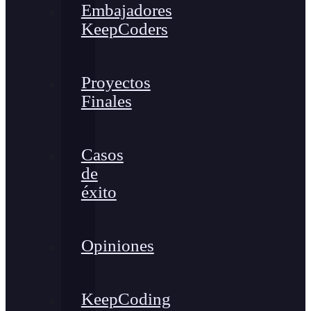
Embajadores
KeepCoders
Proyectos
Finales
Casos
de
éxito
Opiniones
KeepCoding