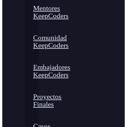
Mentores
KeepCoders
Comunidad
KeepCoders
Embajadores
KeepCoders
Proyectos
Finales
Casos