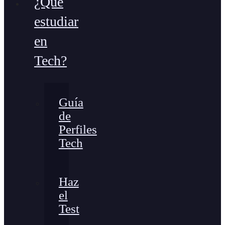
¿Qué
estudiar
en
Tech?
Guía
de
Perfiles
Tech
Haz
el
Test