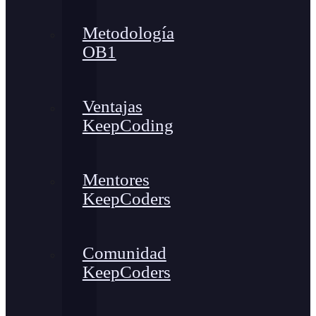
Metodología
OB1
Ventajas
KeepCoding
Mentores
KeepCoders
Comunidad
KeepCoders