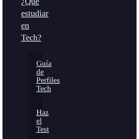
¿Qué
estudiar
en
Tech?
Guía
de
Perfiles
Tech
Haz
el
Test