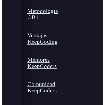
Metodología
OB1
Ventajas
KeepCoding
Mentores
KeepCoders
Comunidad
KeepCoders