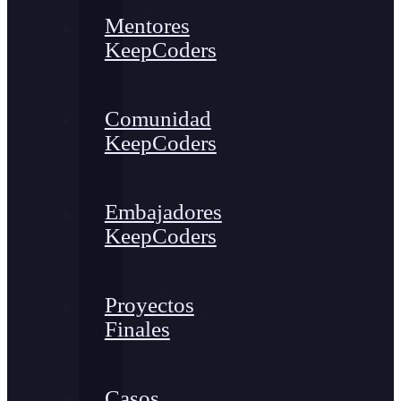
Mentores
KeepCoders
Comunidad
KeepCoders
Embajadores
KeepCoders
Proyectos
Finales
Casos