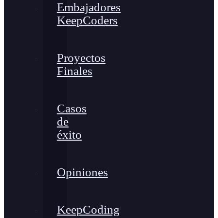
Embajadores
KeepCoders
Proyectos
Finales
Casos
de
éxito
Opiniones
KeepCoding