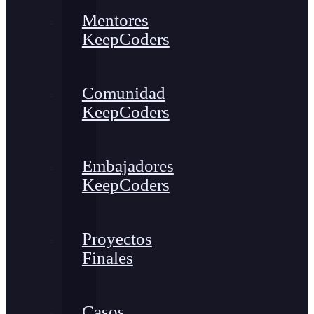
Mentores
KeepCoders
Comunidad
KeepCoders
Embajadores
KeepCoders
Proyectos
Finales
Casos