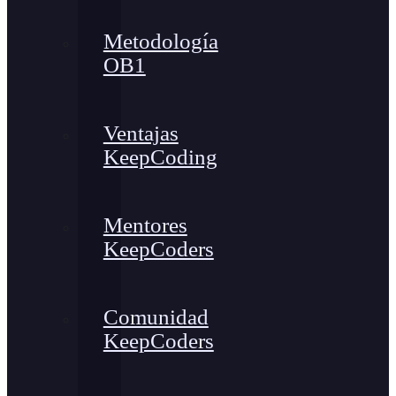
Metodología
OB1
Ventajas
KeepCoding
Mentores
KeepCoders
Comunidad
KeepCoders