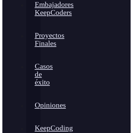
Embajadores
KeepCoders
Proyectos
Finales
Casos
de
éxito
Opiniones
KeepCoding