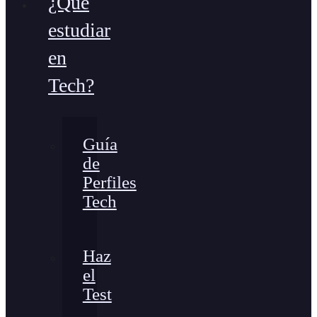
¿Qué
estudiar
en
Tech?
Guía
de
Perfiles
Tech
Haz
el
Test