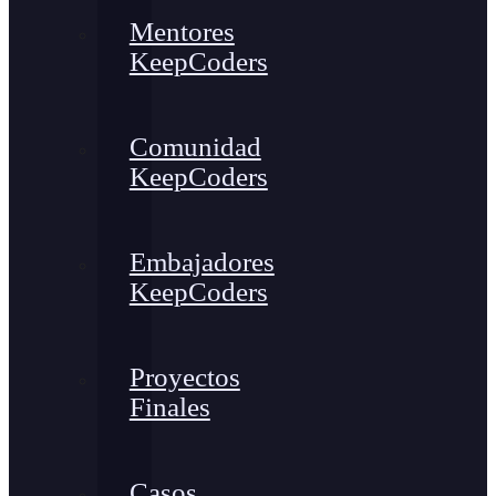
Mentores
KeepCoders
Comunidad
KeepCoders
Embajadores
KeepCoders
Proyectos
Finales
Casos