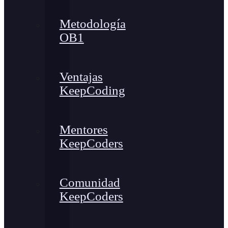
Metodología
OB1
Ventajas
KeepCoding
Mentores
KeepCoders
Comunidad
KeepCoders