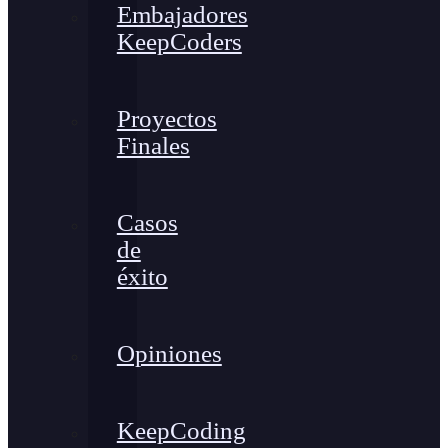
Embajadores
KeepCoders
Proyectos
Finales
Casos
de
éxito
Opiniones
KeepCoding