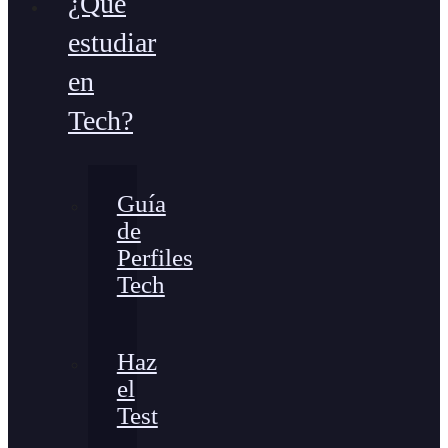
¿Qué
estudiar
en
Tech?
Guía
de
Perfiles
Tech
Haz
el
Test