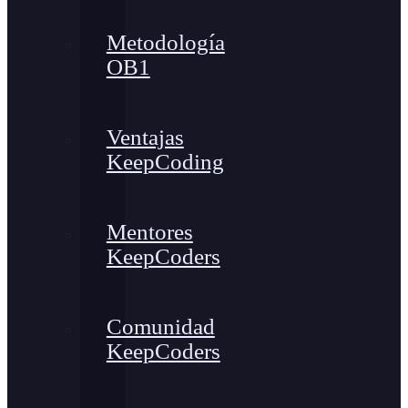
Metodología
OB1
Ventajas
KeepCoding
Mentores
KeepCoders
Comunidad
KeepCoders