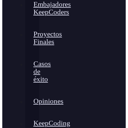
Embajadores
KeepCoders
Proyectos
Finales
Casos
de
éxito
Opiniones
KeepCoding