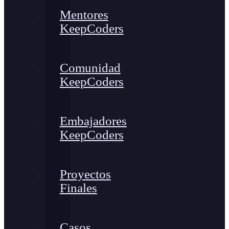
Mentores
KeepCoders
Comunidad
KeepCoders
Embajadores
KeepCoders
Proyectos
Finales
Casos