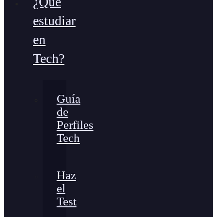
¿Qué
estudiar
en
Tech?
Guía
de
Perfiles
Tech
Haz
el
Test