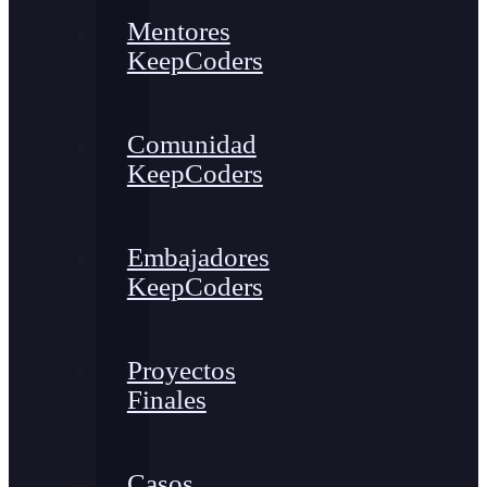
Mentores
KeepCoders
Comunidad
KeepCoders
Embajadores
KeepCoders
Proyectos
Finales
Casos