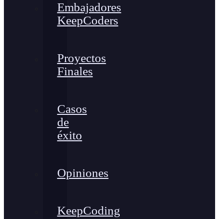
Embajadores
KeepCoders
Proyectos
Finales
Casos
de
éxito
Opiniones
KeepCoding