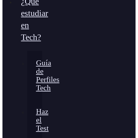
¿Qué
estudiar
en
Tech?
Guía
de
Perfiles
Tech
Haz
el
Test