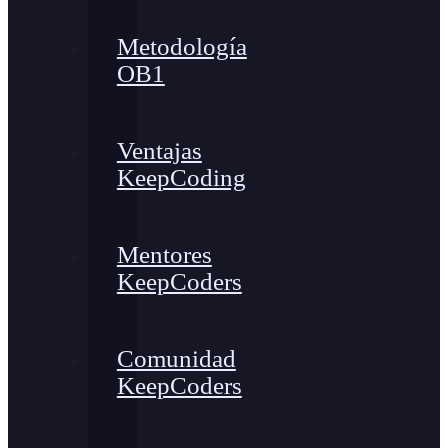
Metodología
OB1
Ventajas
KeepCoding
Mentores
KeepCoders
Comunidad
KeepCoders