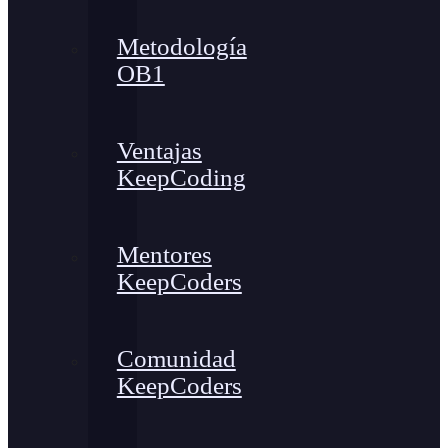
Metodología
OB1
Ventajas
KeepCoding
Mentores
KeepCoders
Comunidad
KeepCoders