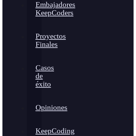
Embajadores
KeepCoders
Proyectos
Finales
Casos
de
éxito
Opiniones
KeepCoding