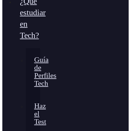
¿Qué
estudiar
en
Tech?
Guía
de
Perfiles
Tech
Haz
el
Test