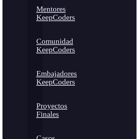
Mentores
KeepCoders
Comunidad
KeepCoders
Embajadores
KeepCoders
Proyectos
Finales
Casos