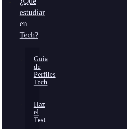
¿Qué
estudiar
en
Tech?
Guía
de
Perfiles
Tech
Haz
el
Test