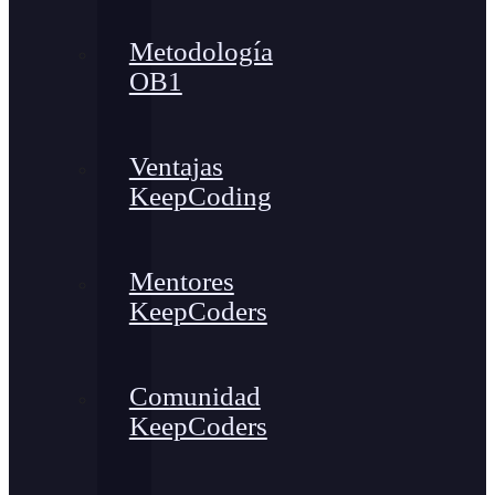
Metodología
OB1
Ventajas
KeepCoding
Mentores
KeepCoders
Comunidad
KeepCoders