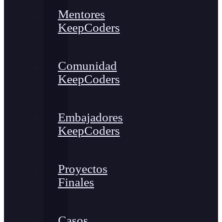
Mentores
KeepCoders
Comunidad
KeepCoders
Embajadores
KeepCoders
Proyectos
Finales
Casos