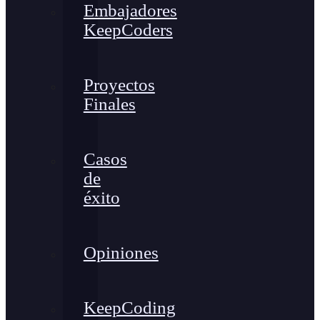
Embajadores
KeepCoders
Proyectos
Finales
Casos
de
éxito
Opiniones
KeepCoding