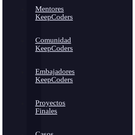
Mentores
KeepCoders
Comunidad
KeepCoders
Embajadores
KeepCoders
Proyectos
Finales
Casos