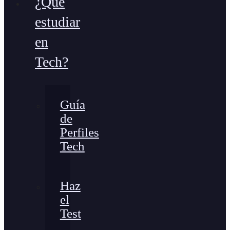
¿Qué
estudiar
en
Tech?
Guía
de
Perfiles
Tech
Haz
el
Test