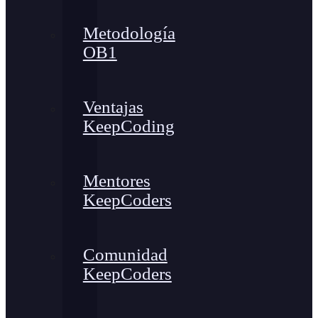
Metodología
OB1
Ventajas
KeepCoding
Mentores
KeepCoders
Comunidad
KeepCoders