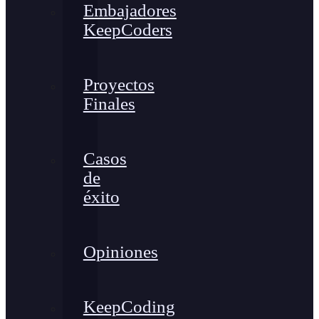
Embajadores
KeepCoders
Proyectos
Finales
Casos
de
éxito
Opiniones
KeepCoding