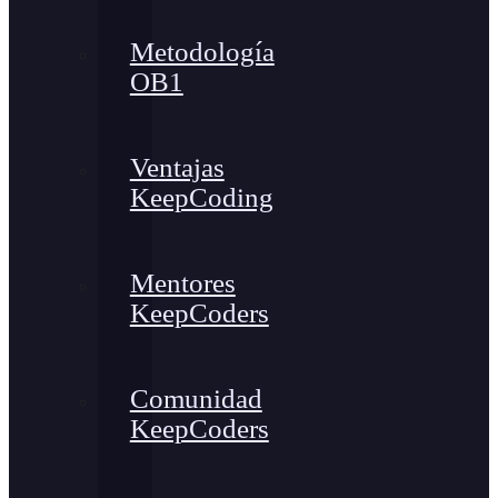
Metodología
OB1
Ventajas
KeepCoding
Mentores
KeepCoders
Comunidad
KeepCoders