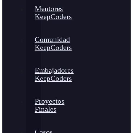
Mentores
KeepCoders
Comunidad
KeepCoders
Embajadores
KeepCoders
Proyectos
Finales
Casos