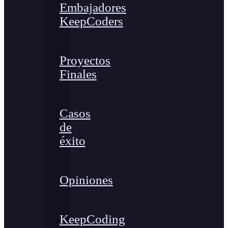
Embajadores
KeepCoders
Proyectos
Finales
Casos
de
éxito
Opiniones
KeepCoding