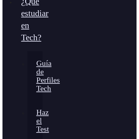
¿Qué
estudiar
en
Tech?
Guía
de
Perfiles
Tech
Haz
el
Test