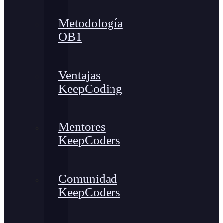
Metodología
OB1
Ventajas
KeepCoding
Mentores
KeepCoders
Comunidad
KeepCoders