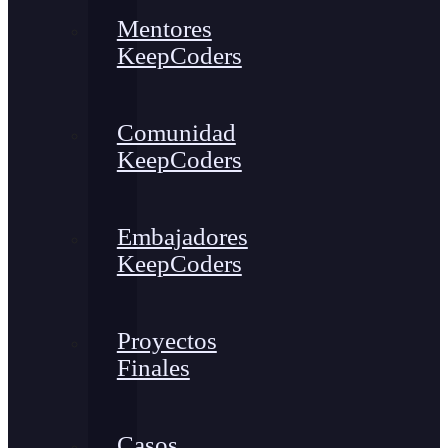
Mentores
KeepCoders
Comunidad
KeepCoders
Embajadores
KeepCoders
Proyectos
Finales
Casos