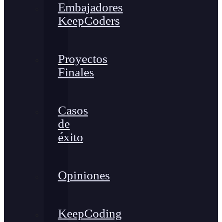
Embajadores
KeepCoders
Proyectos
Finales
Casos
de
éxito
Opiniones
KeepCoding