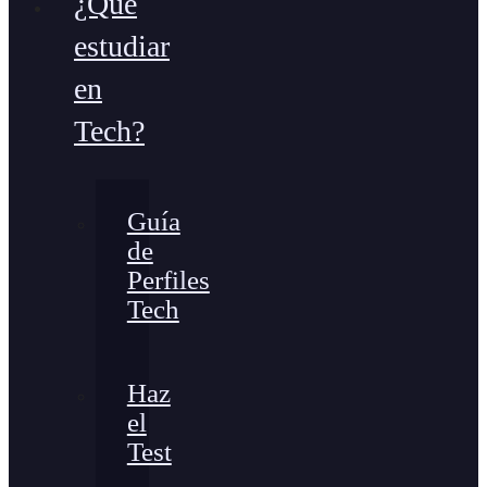
¿Qué
estudiar
en
Tech?
Guía
de
Perfiles
Tech
Haz
el
Test