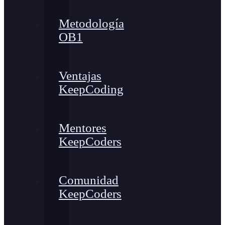
Metodología
OB1
Ventajas
KeepCoding
Mentores
KeepCoders
Comunidad
KeepCoders