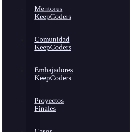
Mentores
KeepCoders
Comunidad
KeepCoders
Embajadores
KeepCoders
Proyectos
Finales
Casos