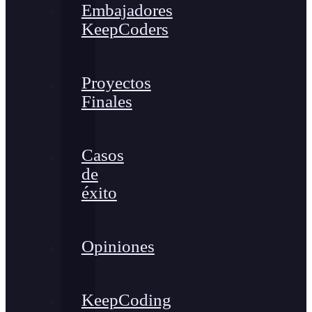
Embajadores
KeepCoders
Proyectos
Finales
Casos
de
éxito
Opiniones
KeepCoding