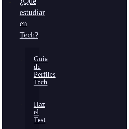
¿Qué
estudiar
en
Tech?
Guía
de
Perfiles
Tech
Haz
el
Test