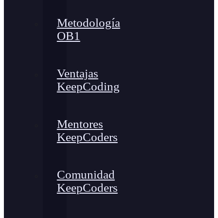
Metodología
OB1
Ventajas
KeepCoding
Mentores
KeepCoders
Comunidad
KeepCoders