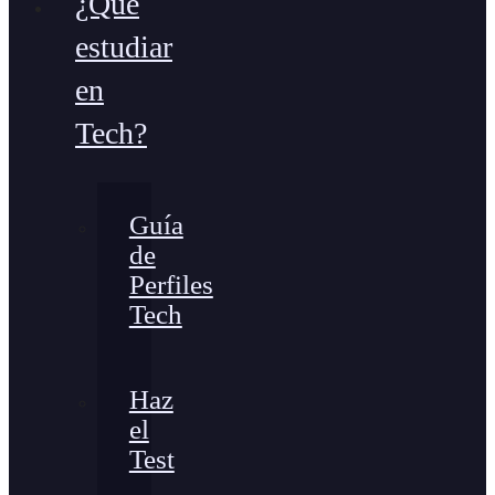
¿Qué
estudiar
en
Tech?
Guía
de
Perfiles
Tech
Haz
el
Test