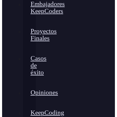
Embajadores
KeepCoders
Proyectos
Finales
Casos
de
éxito
Opiniones
KeepCoding