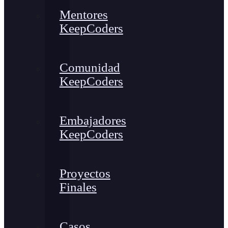
Mentores
KeepCoders
Comunidad
KeepCoders
Embajadores
KeepCoders
Proyectos
Finales
Casos