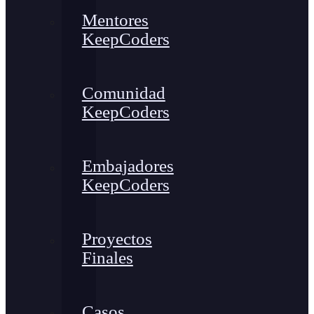
Mentores
KeepCoders
Comunidad
KeepCoders
Embajadores
KeepCoders
Proyectos
Finales
Casos