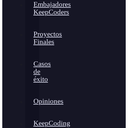
Embajadores
KeepCoders
Proyectos
Finales
Casos
de
éxito
Opiniones
KeepCoding