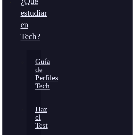
¿Qué
estudiar
en
Tech?
Guía
de
Perfiles
Tech
Haz
el
Test