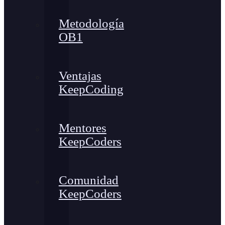
Metodología
OB1
Ventajas
KeepCoding
Mentores
KeepCoders
Comunidad
KeepCoders