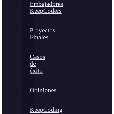
Embajadores
KeepCoders
Proyectos
Finales
Casos
de
éxito
Opiniones
KeepCoding