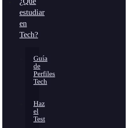
¿Qué
estudiar
en
Tech?
Guía
de
Perfiles
Tech
Haz
el
Test