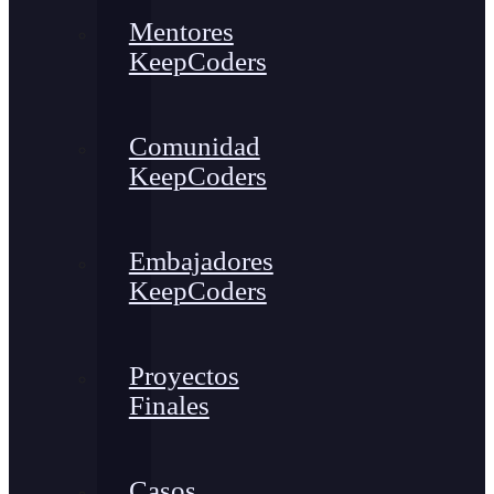
Mentores
KeepCoders
Comunidad
KeepCoders
Embajadores
KeepCoders
Proyectos
Finales
Casos