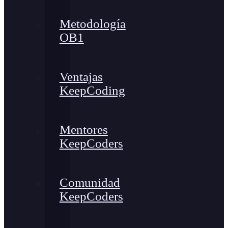
Metodología
OB1
Ventajas
KeepCoding
Mentores
KeepCoders
Comunidad
KeepCoders