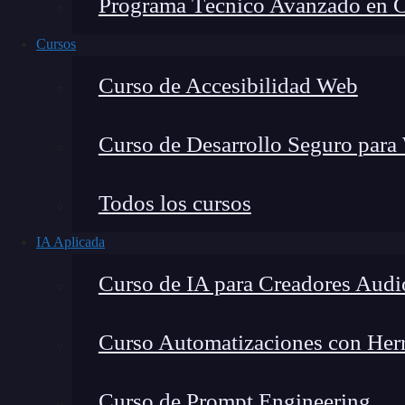
Programa Técnico Avanzado en Cib
Cursos
Curso de Accesibilidad Web
Curso de Desarrollo Seguro para
Lucia Gómez Salgado
Todos los cursos
Contribuyo a acercar la realidad del sector tecno
IA Aplicada
visión de mercado y experiencia directa en proces
Curso de IA para Creadores Audi
Curso Automatizaciones con Herra
Curso Monográfico Avanzado de Desarrollo A
Curso de Prompt Engineering