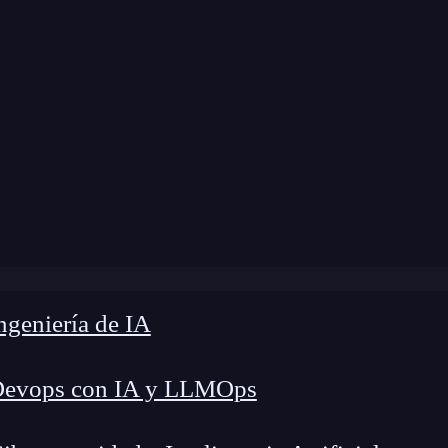
 Aplicaciones Móviles
»
«Core Motion & Core Location» 
geniería de IA
Devops con IA y LLMOps