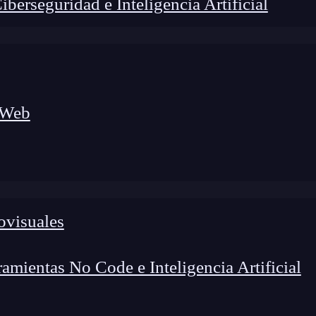
erseguridad e Inteligencia Artificial
 Web
lógico a nuevos profesionales, combinando conocimiento práctico,
os de transformación profesional.
ovisuales
mientas No Code e Inteligencia Artificial
plicaciones iOS con «Core Motion» & «Core