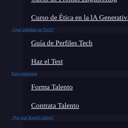
Location»: Posición y Geo-localización de iPh
¿Qué encontrarás en este post?
Curso de Ética en la lA Generativ
¿Qué estudiar en Tech?
Guía de Perfiles Tech
Introducción
Dirigido a
Haz el Test
Objetivo
Para empresas
Temario
Chef de iOS
Forma Talento
Requisitos
Metodología y documentación
Contrata Talento
Duración
¿Por qué KeepCoding?
Horarios