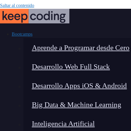
Saltar al contenido
Bootcamps
Aprende a Programar desde Cero
Desarrollo Web Full Stack
«Core Motion
Desarrollo Apps iOS & Android
Big Data & Machine Learning
Inteligencia Artificial
Lucia Gómez Salgado
|
Última 