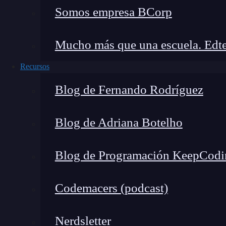
Somos empresa BCorp
Datos que aportan ambos
Datos que aportan ambos
* Acceleración en los 3 ejes
* Gravedad
Mucho más que una escuela. Edte
Clases de Core Motion
CMMotionManager
Recursos
CMAccelerometerData
Blog de Fernando Rodríguez
CMAttitude
CMDeviceMotion
Blog de Adriana Botelho
CMGyroData
CMLogItem
Blog de Programación KeepCodi
Sistemas de Coordenadas de Core Motion
Quaternions
Codemacers (podcast)
Core Location
Nerdsletter