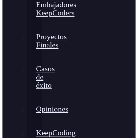
Embajadores
KeepCoders
Proyectos
Finales
Casos
de
éxito
Opiniones
KeepCoding