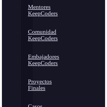
Mentores
KeepCoders
Comunidad
KeepCoders
Embajadores
KeepCoders
Proyectos
Finales
Casos