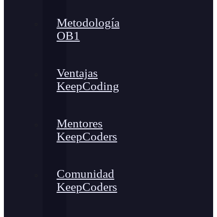
Metodología
OB1
Ventajas
KeepCoding
Mentores
KeepCoders
Comunidad
KeepCoders