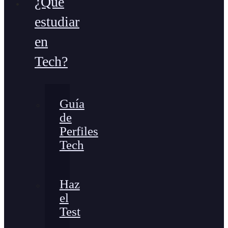
¿Qué
estudiar
en
Tech?
Guía
de
Perfiles
Tech
Haz
el
Test