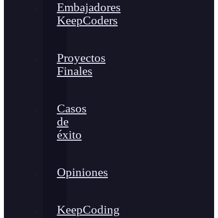
Embajadores
KeepCoders
Proyectos
Finales
Casos
de
éxito
Opiniones
KeepCoding