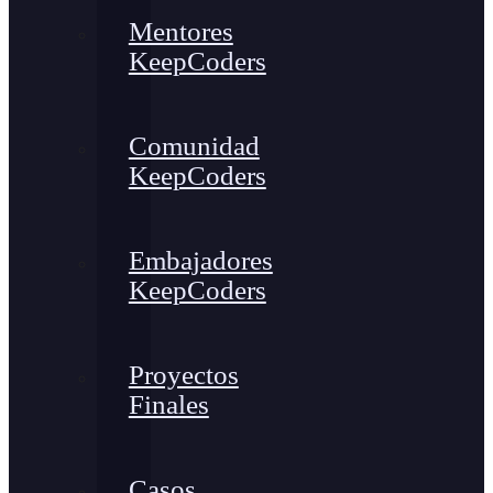
Mentores
KeepCoders
Comunidad
KeepCoders
Embajadores
KeepCoders
Proyectos
Finales
Casos