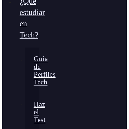
¿Qué
estudiar
en
Tech?
Guía
de
Perfiles
Tech
Haz
el
Test