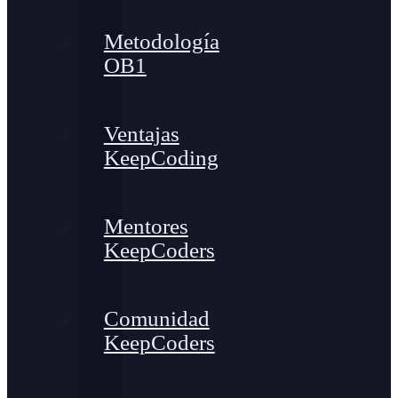
Metodología
OB1
Ventajas
KeepCoding
Mentores
KeepCoders
Comunidad
KeepCoders