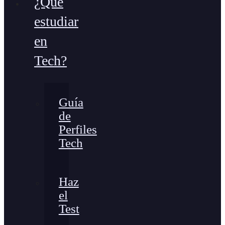
¿Qué
estudiar
en
Tech?
Guía
de
Perfiles
Tech
Haz
el
Test