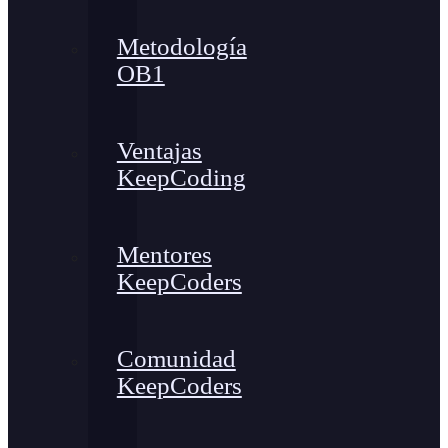
Metodología
OB1
Ventajas
KeepCoding
Mentores
KeepCoders
Comunidad
KeepCoders