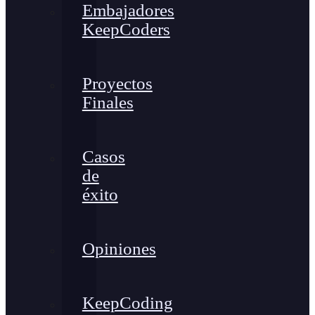
Embajadores
KeepCoders
Proyectos
Finales
Casos
de
éxito
Opiniones
KeepCoding