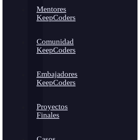
Mentores
KeepCoders
Comunidad
KeepCoders
Embajadores
KeepCoders
Proyectos
Finales
Casos