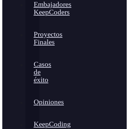
Embajadores
KeepCoders
Proyectos
Finales
Casos
de
éxito
Opiniones
KeepCoding