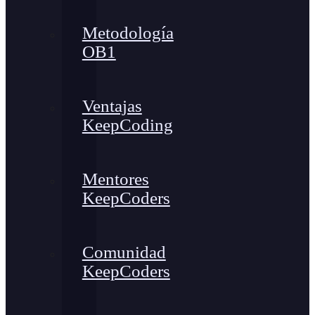
Metodología
OB1
Ventajas
KeepCoding
Mentores
KeepCoders
Comunidad
KeepCoders