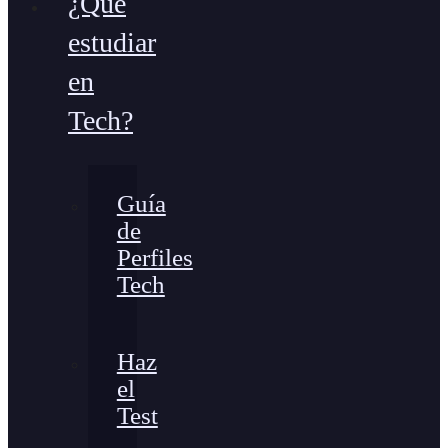
¿Qué
estudiar
en
Tech?
Guía
de
Perfiles
Tech
Haz
el
Test