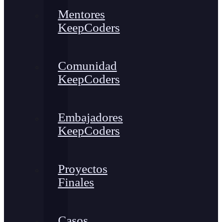
Mentores
KeepCoders
Comunidad
KeepCoders
Embajadores
KeepCoders
Proyectos
Finales
Casos