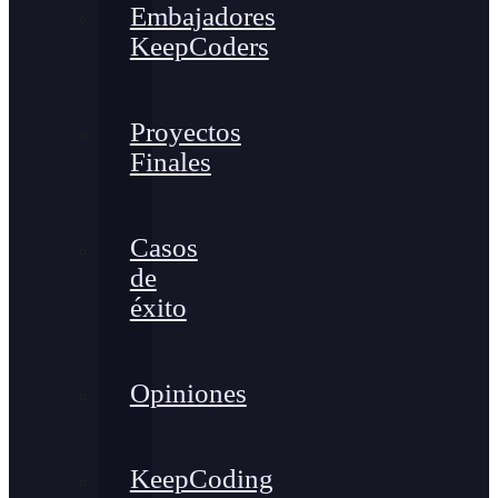
Embajadores
KeepCoders
Proyectos
Finales
Casos
de
éxito
Opiniones
KeepCoding