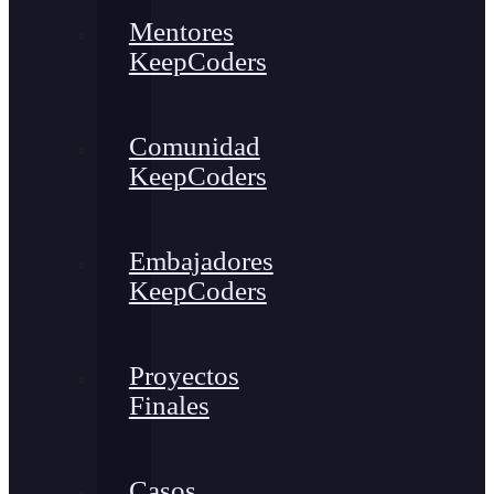
Mentores
KeepCoders
Comunidad
KeepCoders
Embajadores
KeepCoders
Proyectos
Finales
Casos