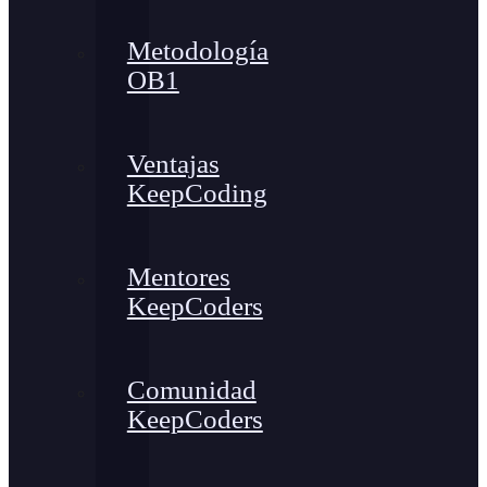
Metodología
OB1
Ventajas
KeepCoding
Mentores
KeepCoders
Comunidad
KeepCoders