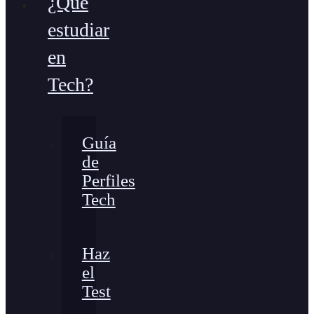
¿Qué
estudiar
en
Tech?
Guía
de
Perfiles
Tech
Haz
el
Test