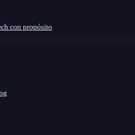
ch con propósito
versa: se está conectando a un servicio web.
ng