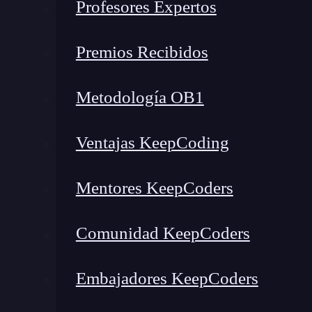
Profesores Expertos
reverse geocoding):
Premios Recibidos
Metodología OB1
Ventajas KeepCoding
Mentores KeepCoders
Comunidad KeepCoders
Los dos tipos de geocodificación
Embajadores KeepCoders
En este caso nos interesa la geocodificación i