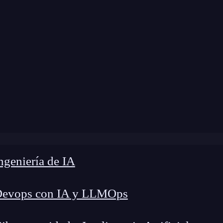
ome
»
FRR Blog
»
Geocodificación inversa
geniería de IA
Devops con IA y LLMOps