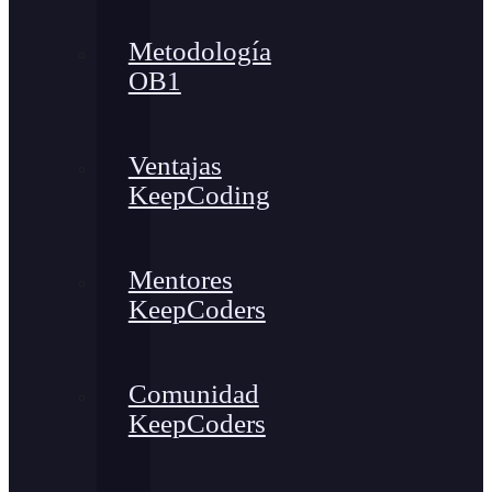
Metodología
OB1
Ventajas
KeepCoding
Mentores
KeepCoders
Comunidad
KeepCoders