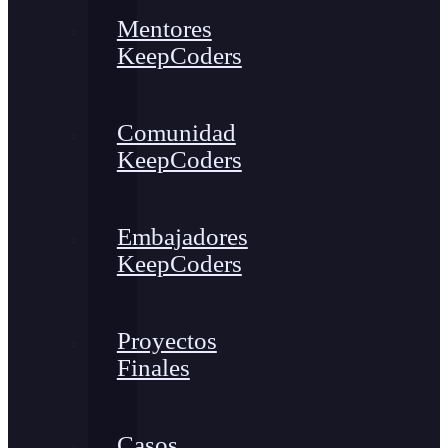
Mentores
KeepCoders
Comunidad
KeepCoders
Embajadores
KeepCoders
Proyectos
Finales
Casos