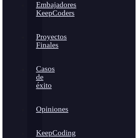
Embajadores
KeepCoders
Proyectos
Finales
Casos
de
éxito
Opiniones
KeepCoding