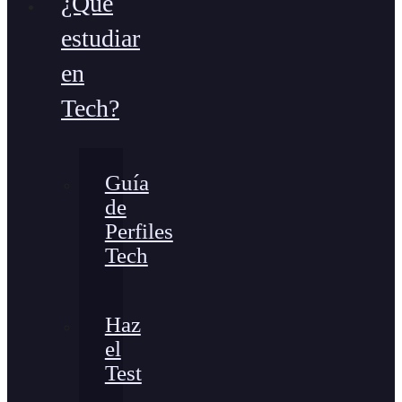
¿Qué
estudiar
en
Tech?
Guía
de
Perfiles
Tech
Haz
el
Test