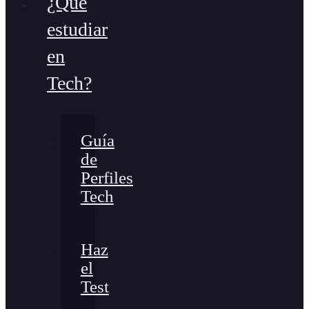
¿Qué
estudiar
en
Tech?
Guía
de
Perfiles
Tech
Haz
el
Test