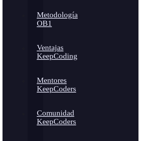
Metodología
OB1
Ventajas
KeepCoding
Mentores
KeepCoders
Comunidad
KeepCoders