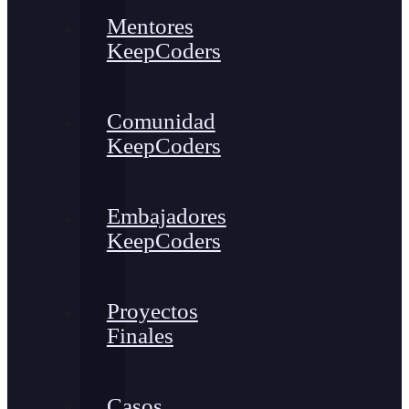
Mentores
KeepCoders
Comunidad
KeepCoders
Embajadores
KeepCoders
Proyectos
Finales
Casos