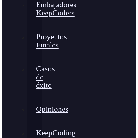
Embajadores
KeepCoders
Proyectos
Finales
Casos
de
éxito
Opiniones
KeepCoding